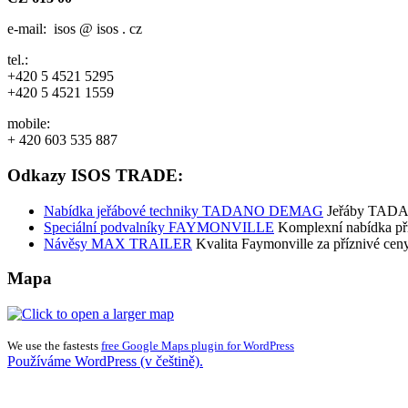
e-mail: isos @ isos . cz
tel.:
+420 5 4521 5295
+420 5 4521 1559
mobile:
+ 420 603 535 887
Odkazy ISOS TRADE:
Nabídka jeřábové techniky TADANO DEMAG
Jeřáby TADA
Speciální podvalníky FAYMONVILLE
Komplexní nabídka pří
Návěsy MAX TRAILER
Kvalita Faymonville za příznivé cen
Mapa
We use the fastests
free Google Maps plugin for WordPress
Používáme WordPress (v češtině).