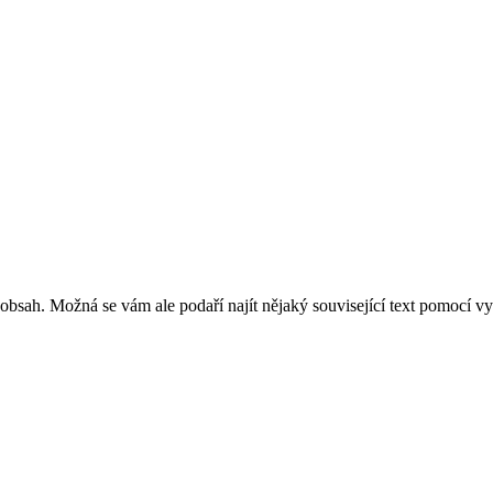
 návěsů a podvalníků FAYMONVILLE, je
bsah. Možná se vám ale podaří najít nějaký související text pomocí vy