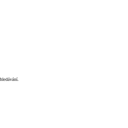
řábové techniky SENNEBOGEN
hledávání.