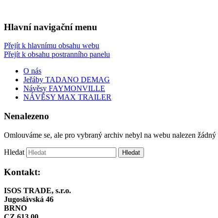
Prodej a servis jeřábů TEREX-CRANES,
ISOS TRADE, s.r.o.
Hlavní navigační menu
Přejít k hlavnímu obsahu webu
Přejít k obsahu postranního panelu
O nás
Jeřáby TADANO DEMAG
Návěsy FAYMONVILLE
NÁVĚSY MAX TRAILER
Nenalezeno
Omlouváme se, ale pro vybraný archiv nebyl na webu nalezen žádný o
Hledat
Kontakt:
ISOS TRADE, s.r.o.
Jugoslávská 46
BRNO
CZ 613 00